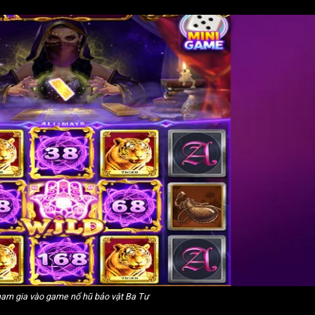
ham gia vào game nổ hũ bảo vật Ba Tư