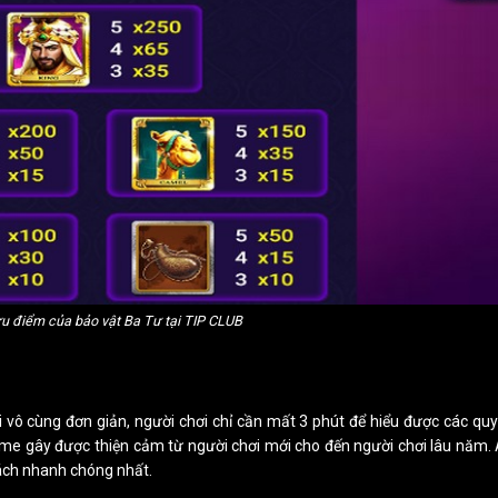
u điểm của bảo vật Ba Tư tại TIP CLUB
i vô cùng đơn giản, người chơi chỉ cần mất 3 phút để hiểu được các quy
game gây được thiện cảm từ người chơi mới cho đến người chơi lâu năm.
ách nhanh chóng nhất.