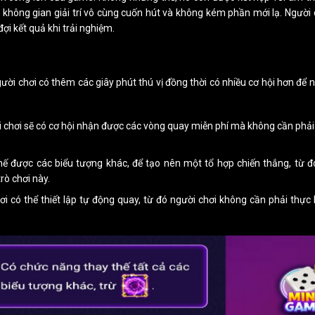
không gian giải trí vô cùng cuốn hút và không kém phần mới lạ. Người 
i kết quả khi trải nghiệm.
gười chơi có thêm các giây phút thú vị đồng thời có nhiều cơ hội hơn để 
ời chơi sẽ có cơ hội nhận được các vòng quay miễn phí mà không cần phải
hế được các biểu tượng khác, để tạo nên một tổ hợp chiến thắng, từ đ
rò chơi này.
i có thể thiết lập tự động quay, từ đó người chơi không cần phải thực 