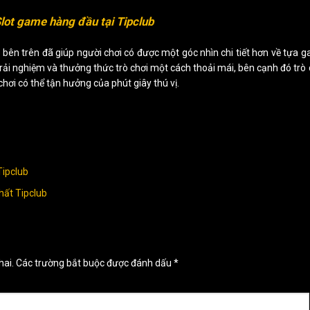
lot game hàng đầu tại Tipclub
bên trên đã giúp người chơi có được một góc nhìn chi tiết hơn về tựa 
rải nghiệm và thưởng thức trò chơi một cách thoải mái, bên cạnh đó trò 
hơi có thể tận hưởng của phút giây thú vị.
Tipclub
hất Tipclub
hai.
Các trường bắt buộc được đánh dấu
*