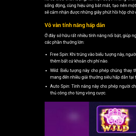
sống động, cùng hiệu ứng bắt mắt, tạo nên một 
sẽ cảm nhận được những giây phút hồi hộp chờ đợ
Vô vàn tính năng hấp dẫn
Ở đây sở hữu rất nhiều tính năng nổi bật, giúp n
các phần thưởng lớn:
Free Spin: Khi trúng vào biểu tượng này, ngư
thêm bất cứ khoản chi phí nào.
Wild: Biểu tượng này cho phép chúng thay t
mang đến nhiều giải thưởng siêu hấp dẫn tại t
Auto Spin: Tính năng này cho phép người chơ
thủ công cho từng vòng cược.