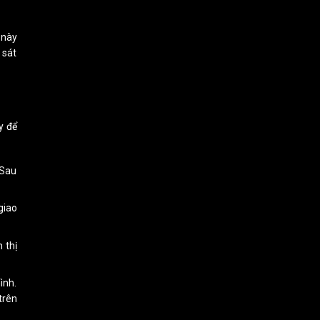
 này
 sát
y để
 Sau
giao
 thị
ình.
trên