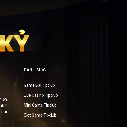
DANH MỤC
Game Bài Tipclub
Live Casino Tipclub
hiến
Mini Game Tipclub
 nhờ
 bài
Slot Game Tipclub